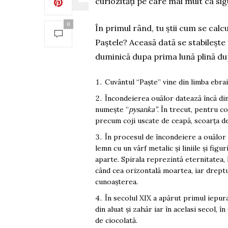
curiozități pe care mai mult ca sigu
0
În primul rând, tu știi cum se calc
Paștele? Aceasă dată se stabilește 
duminică dupa prima lună plină du
Cuvântul “Paște” vine din limba ebrai
Încondeierea ouălor datează încă din
numește ”
pysanka”
. În trecut, pentru 
precum coji uscate de ceapă, scoarța de 
În procesul de încondeiere a ouălor 
lemn cu un vârf metalic și liniile și fig
aparte. Spirala reprezintă eternitatea, l
când cea orizontală moartea, iar dreptu
cunoașterea.
În secolul XIX a apărut primul iepura
din aluat și zahăr iar în acelasi secol, 
de ciocolată.