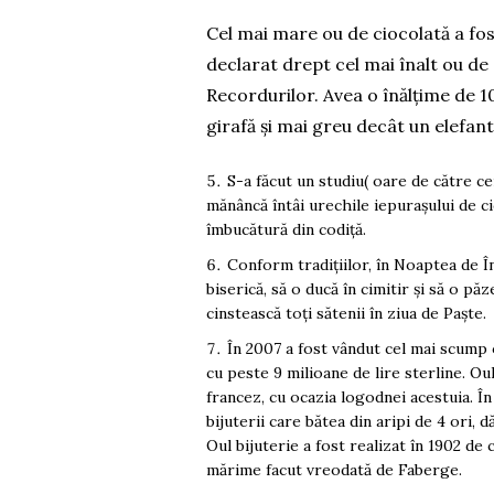
Cel mai mare ou de ciocolată a fost 
declarat drept cel mai înalt ou de 
Recordurilor. Avea o înălțime de 10
girafă și mai greu decât un elefant
S-a făcut un studiu( oare de către ce
mănâncă întâi urechile iepurașului de c
îmbucătură din codiță.
Conform tradițiilor, în Noaptea de Înv
biserică, să o ducă în cimitir și să o păz
cinstească toți sătenii în ziua de Paște.
În 2007 a fost vândut cel mai scump 
cu peste 9 milioane de lire sterline. Oul
francez, cu ocazia logodnei acestuia. În 
bijuterii care bătea din aripi de 4 ori, 
Oul bijuterie a fost realizat în 1902 de
mărime facut vreodată de Faberge.