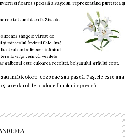
nvierii și floarea specială a Paștelui, reprezentând puritatea și
noroc tot anul dacă în Ziua de
bolizează sângele vărsat de
și miracolul Învierii Sale, însă
Albastrul simbolizează infinitul
itere la viața veșnică, verdele
iar galbenul este culoarea recoltei, belșugului, grâului copt.
ii sau multicolore, cozonac sau pască, Paștele este una
 și are darul de a aduce familia împreună.
 ANDREEA