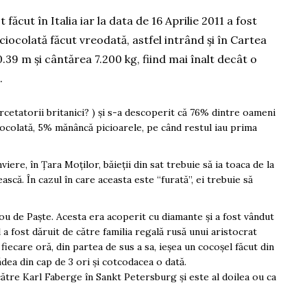
făcut în Italia iar la data de 16 Aprilie 2011 a fost
ciocolată făcut vreodată, astfel intrând și în Cartea
.39 m și cântărea 7.200 kg, fiind mai înalt decât o
.
rcetatorii britanici? ) și s-a descoperit că 76% dintre oameni
iocolată, 5% mănâncă picioarele, pe când restul iau prima
iere, în Țara Moților, băieții din sat trebuie să ia toaca de la
ească. În cazul în care aceasta este “furată”, ei trebuie să
ou de Paște. Acesta era acoperit cu diamante și a fost vândut
 a fost dăruit de către familia regală rusă unui aristocrat
fiecare oră, din partea de sus a sa, ieșea un cocoșel făcut din
dădea din cap de 3 ori și cotcodacea o dată.
 către Karl Faberge în Sankt Petersburg și este al doilea ou ca