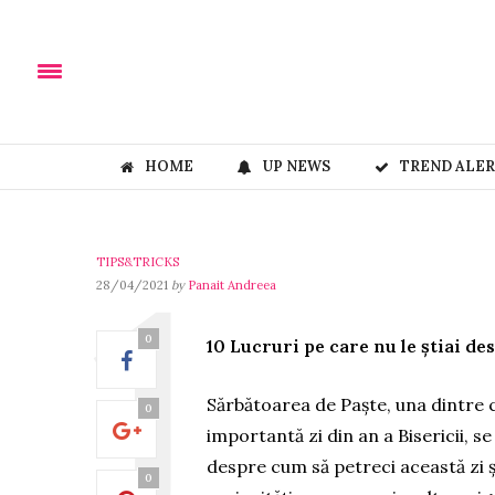
HOME
UP NEWS
TREND ALE
TIPS&TRICKS
28/04/2021
by
Panait Andreea
0
10 Lucruri pe care nu le știai de
Sărbătoarea de Paște, una dintre c
0
importantă zi din an a Bisericii, se
despre cum să petreci această zi și
0