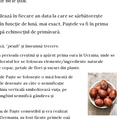
r nu le știai.
ulează în fiecare an data la care se sărbătorește
în funcție de lună, mai exact, Paștele va fi în prima
pă echinocțiul de primăvară.
că, “
pesah
” și înseamnă trecere.
 perioada creștină și a apărut prima oara în Ucraina, unde se
coloratul lor se foloseau elemente/ingrediente naturale
copac, petale de flori și sucuri din plante.
de Paște se folosește o mică bucată de
urile desenate au câte o semnificație
inia verticală simbolizează viața, pe
nghiul semnifică gândirea și
ș de Paște comestibil și era realizat
în Germania, au fost făcute primele ouă