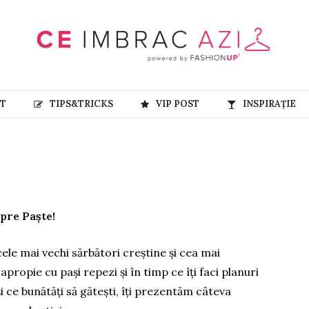
RT
TIPS&TRICKS
VIP POST
INSPIRAȚIE
spre Paște!
ele mai vechi sărbători creștine și cea mai
 apropie cu pași repezi și în timp ce îți faci planuri
 ce bunătăți să gătești, îți prezentăm câteva