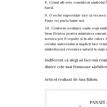
Crinul alb este considerat simbolul Î
harul.
O veche superstiție zice că vei avea 
Paște vei purta haine noi.
Conform credinței, ouăle roșii sim
Iisus Hristos pentru mântuirea omenirii 
acestea pot fi vopsite și în alte culori. 
cerului, universului și implicit face trim
simbolizează revenirea naturii la viață 
Indiferent că alegi să faci ouă roș
dintre cele mai frumoase sărbători
Articol realizat de Ana Băloiu.
PANAIT