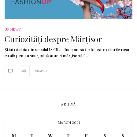
UP NEWS
Curiozități despre Mărțisor
Știai că abia din secolul 18-19 au început să fie folosite culorile roșu
cu alb pentru șnur, până atunci mărțișorul f…
0 SHARES
ARHIVĂ
MARCH 2021
M
T
W
T
F
S
S