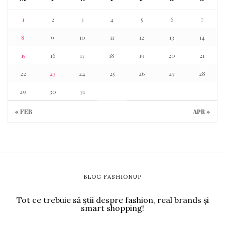
1
2
3
4
5
6
7
8
9
10
11
12
13
14
15
16
17
18
19
20
21
22
23
24
25
26
27
28
29
30
31
« FEB
APR »
BLOG FASHIONUP
Tot ce trebuie să știi despre fashion, real brands și
smart shopping!