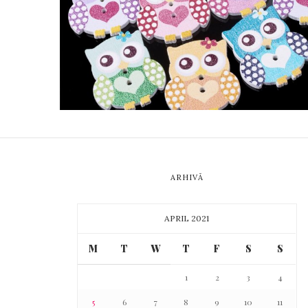
ARHIVĂ
APRIL 2021
M
T
W
T
F
S
S
1
2
3
4
5
6
7
8
9
10
11