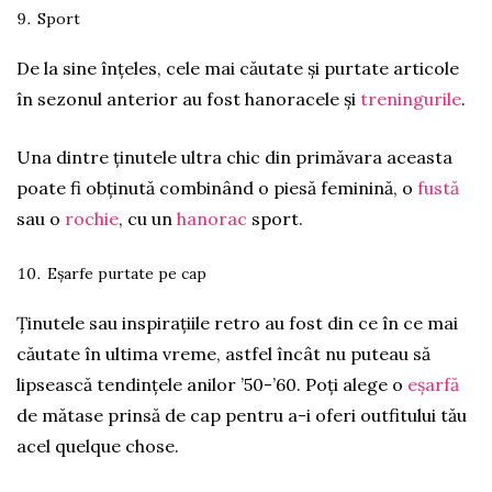
Sport
De la sine înțeles, cele mai căutate și purtate articole
în sezonul anterior au fost hanoracele și
treningurile
.
Una dintre ținutele ultra chic din primăvara aceasta
poate fi obținută combinând o piesă feminină, o
fustă
sau o
rochie
, cu un
hanorac
sport.
Eșarfe purtate pe cap
Ținutele sau inspirațiile retro au fost din ce în ce mai
căutate în ultima vreme, astfel încât nu puteau să
lipsească tendințele anilor ’50-’60. Poți alege o
eșarfă
de mătase prinsă de cap pentru a-i oferi outfitului tău
acel quelque chose.