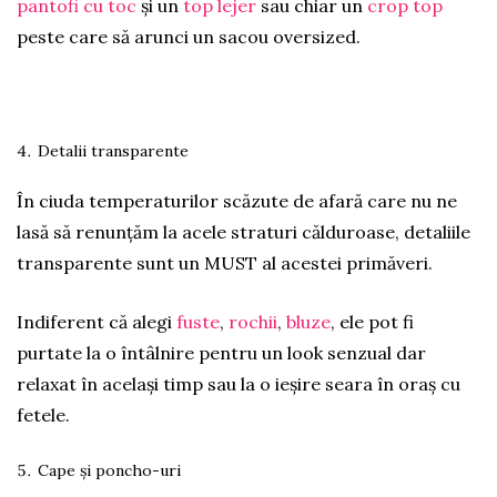
pantofi cu toc
și un
top lejer
sau chiar un
crop top
peste care să arunci un sacou oversized.
Detalii transparente
În ciuda temperaturilor scăzute de afară care nu ne
lasă să renunțăm la acele straturi călduroase, detaliile
transparente sunt un MUST al acestei primăveri.
Indiferent că alegi
fuste
,
rochii
,
bluze
, ele pot fi
purtate la o întâlnire pentru un look senzual dar
relaxat în același timp sau la o ieșire seara în oraș cu
fetele.
Cape și poncho-uri