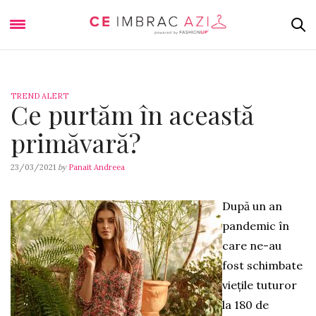
TREND ALERT
Ce purtăm în această
primăvară?
23/03/2021
by
Panait Andreea
După un an
pandemic în
care ne-au
fost schimbate
viețile tuturor
la 180 de