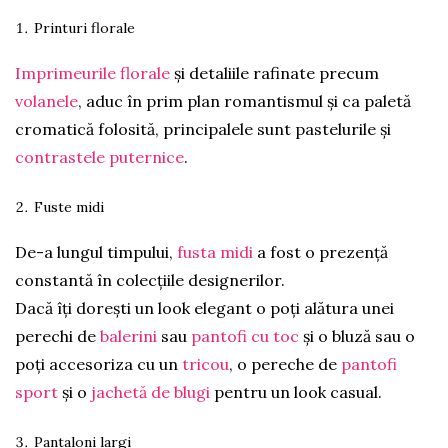
Printuri florale
Imprimeurile florale
și detaliile rafinate precum
volanele
, aduc în prim plan romantismul și ca paletă
cromatică folosită, principalele sunt pastelurile și
contrastele puternice
.
Fuste midi
De-a lungul timpului,
fusta midi
a fost o prezență
constantă în colecțiile designerilor.
Dacă îți dorești un look elegant o poți alătura unei
perechi de
balerini
sau
pantofi cu toc
și o bluză sau o
poți accesoriza cu un
tricou
, o pereche de
pantofi
sport
și o
jachetă de blugi
pentru un look casual.
Pantaloni largi