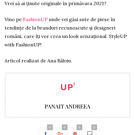
Vrei să ai ținute originale în primăvara 2021?
Vino pe
FashionUP
unde vei găsi sute de piese în
tendințe de la branduri recunoscute și designeri
români, care îți vor crea un look senzațional. StyleUP
with FashionUP!
Articol realizat de Ana Băloiu.
PANAIT ANDREEA
0
0
0
0