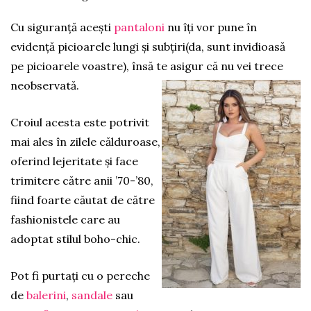
Cu siguranță acești
pantaloni
nu îți vor pune în
evidență picioarele lungi și subțiri(da, sunt invidioasă
pe picioarele voastre), însă te asigur că nu vei trece
neobservată.
Croiul acesta este potrivit
mai ales în zilele călduroase,
oferind lejeritate și face
trimitere către anii ’70-’80,
fiind foarte căutat de către
fashionistele care au
adoptat stilul boho-chic.
Pot fi purtați cu o pereche
de
balerini
,
sandale
sau