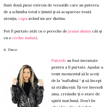
Sunt două piese extrem de versatile care au puterea
de a schimba total o ținută și să acapareze toată
atenția,
capa
având un aer distins.
Pot fi purtate atât cu o pereche de
jeansi skinny
cât și
cu o
rochie mulată
.
Disco
Paietele
au fost inventate
pentru a fi purtate. Așadar a
venit momentul să le scoți
de la “naftalină “ și să începi
să strălucești. Îți vor înveseli
ziua, creându-ți o stare de
spirit mai bună. Don’t be