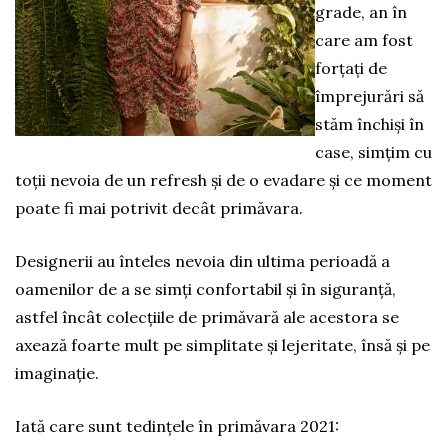
grade, an în
care am fost
forțați de
împrejurări să
stăm închiși în
case, simțim cu
toții nevoia de un refresh și de o evadare și ce moment
poate fi mai potrivit decât primăvara.
Designerii au înteles nevoia din ultima perioadă a
oamenilor de a se simți confortabil și în siguranță,
astfel încât colecțiile de primăvară ale acestora se
axează foarte mult pe simplitate și lejeritate, însă și pe
imaginație.
Iată care sunt tedințele în primăvara 2021: