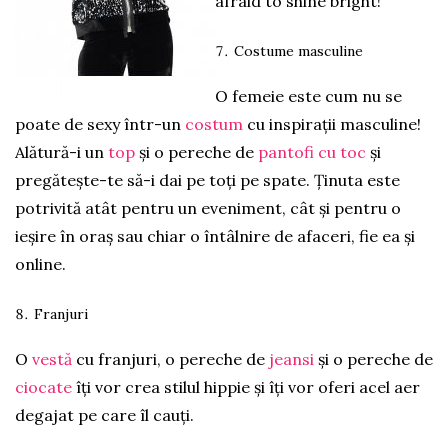
afraid to shine bright!
Costume masculine
O femeie este cum nu se
poate de sexy într-un
costum
cu inspirații masculine!
Alătură-i un
top
și o pereche de
pantofi cu toc
și
pregătește-te să-i dai pe toți pe spate. Ținuta este
potrivită atât pentru un eveniment, cât și pentru o
ieșire în oraș sau chiar o întâlnire de afaceri, fie ea și
online.
Franjuri
O
vestă
cu franjuri, o pereche de
jeansi
și o pereche de
ciocate
îți vor crea stilul hippie și îți vor oferi acel aer
degajat pe care îl cauți.