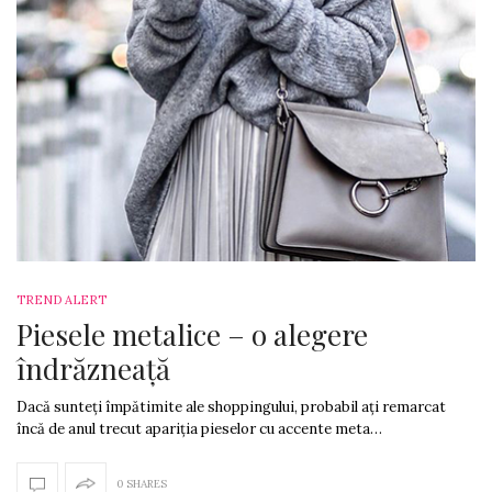
TREND ALERT
Piesele metalice – o alegere
îndrăzneață
Dacă sunteți împătimite ale shoppingului, probabil ați remarcat
încă de anul trecut apariția pieselor cu accente meta…
0 SHARES