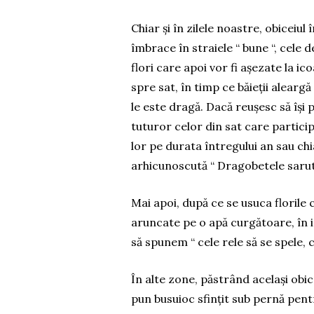
Chiar și în zilele noastre, obiceiul 
îmbrace în straiele “ bune “, cele d
flori care apoi vor fi așezate la i
spre sat, în timp ce băieții alearg
le este dragă. Dacă reușesc să își p
tuturor celor din sat care partici
lor pe durata întregului an sau chi
arhicunoscută “ Dragobetele sarută
Mai apoi, după ce se usuca florile 
aruncate pe o apă curgătoare, în 
să spunem “ cele rele să se spele, 
În alte zone, păstrând același obic
pun busuioc sfințit sub pernă pentru