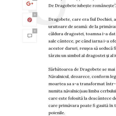
De Dragobete iubește românește”
0
Dragobete, care era fiul Dochiei, 
ursitoare de seamă: de la primăvară
0
căldura dragostei, toamna i-a dat u
sale cântece, pe când iarna i-a ofe
acestor daruri, reușea să seducă f
târziu un simbol al dragostei și al iu
Sărbătoarea de Dragobete se mai 
Năvalnicul, deoarece, conform le
moartea sa s-a transformat într-
numita năvalnic(sau limba cerbului
care este folosită la descântece d
care primăvara poate fi gasită în 
poienile.