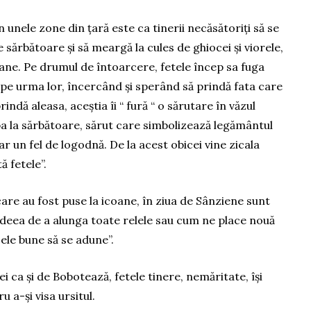
în unele zone din țară este ca tinerii necăsătoriți să se
e sărbătoare și să meargă la cules de ghiocei și viorele,
coane. Pe drumul de întoarcere, fetele încep sa fuga
ă pe urma lor, încercând și sperând să prindă fata care
rindă aleasa, aceștia îi “ fură “ o sărutare în văzul
pa la sărbătoare, sărut care simbolizează legământul
ar un fel de logodnă. De la acest obicei vine zicala
 fetele”.
care au fost puse la icoane, în ziua de Sânziene sunt
ideea de a alunga toate relele sau cum ne place nouă
cele bune să se adune”.
ei ca și de Bobotează, fetele tinere, nemăritate, își
 a-și visa ursitul.