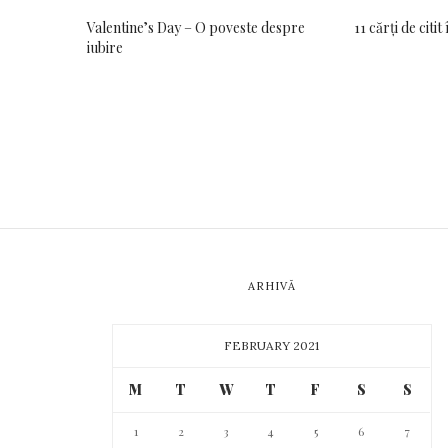
Valentine’s Day – O poveste despre
11 cărți de citi
iubire
ARHIVĂ
FEBRUARY 2021
M
T
W
T
F
S
S
1
2
3
4
5
6
7