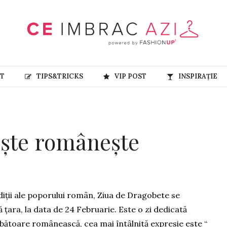
RT
TIPS&TRICKS
VIP POST
INSPIRAȚIE
ște românește
iții ale poporului român, Ziua de Dragobete se
ă țara, la data de 24 Februarie. Este o zi dedicată
 sărbătoare românească, cea mai întâlnită expresie este “