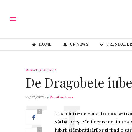
HOME
UP NEWS
TREND ALE
UNCATEGORIZED
De Dragobete iube
25/02/2021
by
Panait Andreea
0
Una dintre cele mai frumoase trad
sărbătorește în fiecare an, în toat
iubirii și îmbrățișărilor și fiind o
0