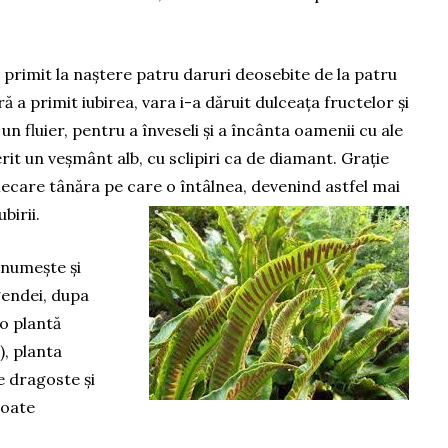
.
a primit la naștere patru daruri deosebite de la patru
 a primit iubirea, vara i-a dăruit dulceața fructelor și
n fluier, pentru a înveseli și a încânta oamenii cu ale
rit un veșmânt alb, cu sclipiri ca de diamant. Grație
iecare tânăra pe care o întâlnea, devenind astfel mai
birii.
numește și
gendei, dupa
o plantă
), planta
e dragoste și
toate