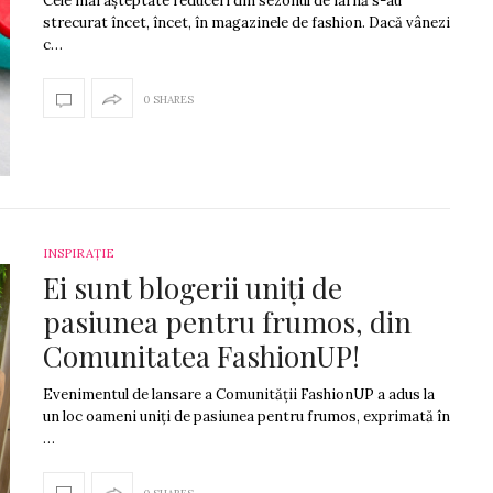
Cele mai așteptate reduceri din sezonul de iarnă s-au
strecurat încet, încet, în magazinele de fashion. Dacă vânezi
c…
0 SHARES
INSPIRAȚIE
Ei sunt blogerii uniți de
pasiunea pentru frumos, din
Comunitatea FashionUP!
Evenimentul de lansare a Comunității FashionUP a adus la
un loc oameni uniți de pasiunea pentru frumos, exprimată în
…