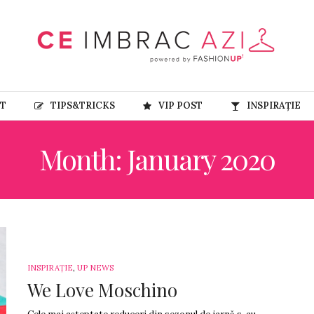
RT
TIPS&TRICKS
VIP POST
INSPIRAȚIE
Month: January 2020
INSPIRAȚIE
,
UP NEWS
We Love Moschino