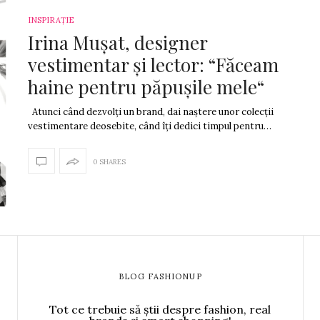
INSPIRAȚIE
Irina Mușat, designer
vestimentar și lector: “Făceam
haine pentru păpușile mele“
Atunci când dezvolți un brand, dai naștere unor colecții
vestimentare deosebite, când îți dedici timpul pentru…
0 SHARES
BLOG FASHIONUP
Tot ce trebuie să știi despre fashion, real