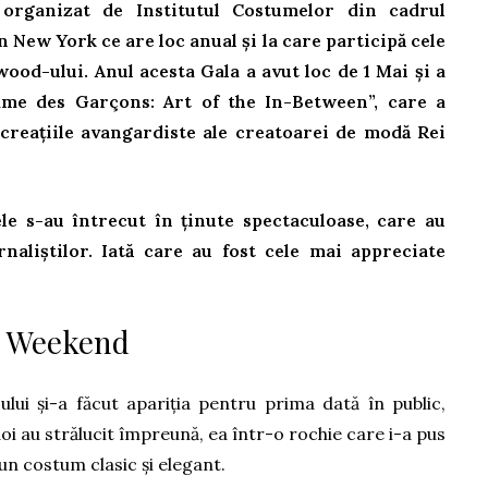
rganizat de Institutul Costumelor din cadrul
New York ce are loc anual și la care participă cele
od-ului. Anul acesta Gala a avut loc de 1 Mai și a
e des Garçons: Art of the In-Between”, care a
reațiile avangardiste ale creatoarei de modă Rei
le s-au întrecut în ținute spectaculoase, care au
urnaliștilor. Iată care au fost cele mai appreciate
e Weekend
lui și-a făcut apariția pentru prima dată în public,
 doi au strălucit împreună, ea într-o rochie care i-a pus
-un costum clasic și elegant.