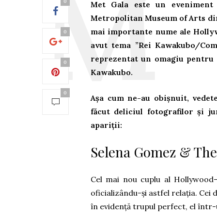
0
Met Gala este un eveniment o
Metropolitan Museum of Arts din 
mai importante nume ale Hollywo
0
avut tema ”Rei Kawakubo/Comm
reprezentat un omagiu pentru c
0
Kawakubo.
0
Așa cum ne-au obișnuit, vedete
făcut deliciul fotografilor și j
apariții:
Selena Gomez & Th
Cel mai nou cuplu al Hollywood-u
oficializându-și astfel relația. Cei
în evidență trupul perfect, el într