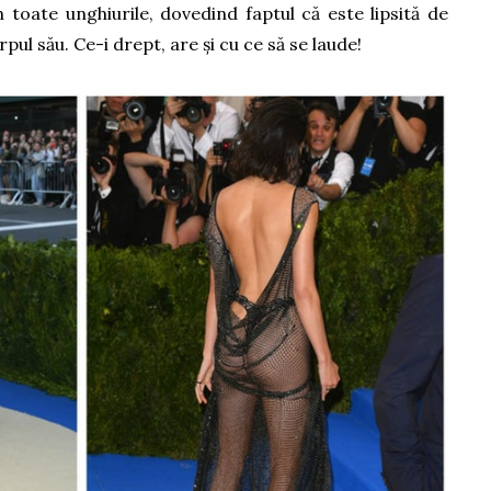
n toate unghiurile, dovedind faptul că este lipsită de
rpul său. Ce-i drept, are și cu ce să se laude!