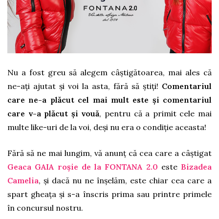
Nu a fost greu să alegem câștigătoarea, mai ales că
ne-ați ajutat și voi la asta, fără să știți!
Comentariul
care ne-a plăcut cel mai mult este și comentariul
care v-a plăcut și vouă
, pentru că a primit cele mai
multe like-uri de la voi, deși nu era o condiție aceasta!
Fără să ne mai lungim, vă anunț că cea care a câștigat
Geaca GAIA roșie de la FONTANA 2.0
este
Bizadea
Camelia
, și dacă nu ne înșelăm, este chiar cea care a
spart gheața și s-a înscris prima sau printre primele
în concursul nostru.