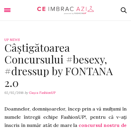
UP NEWS
Câștigătoarea
Concursului #besexy,
#dressup by FONTANA
2.0
02/02/2016
by
Gașca FashionUP
Doamnelor, domnișoarelor, încep prin a vă mulțumi în
numele întregii echipe FashionUP!, pentru că v-ați
înscris în număr atât de mare la
concursul nostru de