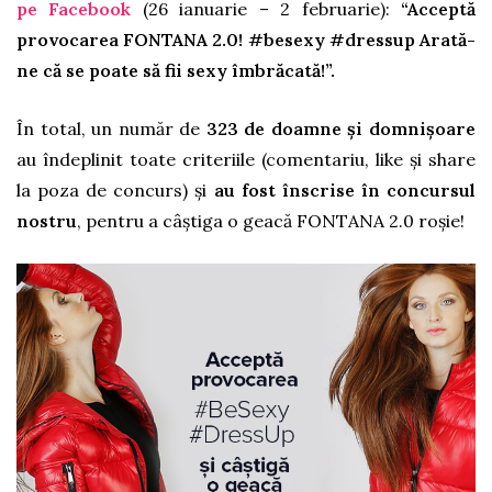
pe Facebook
(26 ianuarie – 2 februarie):
“Acceptă
provocarea FONTANA 2.0! ‪#‎besexy ‪#‎dressup Arată-
ne că se poate să fii sexy îmbrăcată!”.
În total, un număr de
323 de doamne și domnișoare
au îndeplinit toate criteriile (comentariu, like și share
la poza de concurs) și
au fost înscrise în concursul
nostru
, pentru a câștiga o geacă FONTANA 2.0 roșie!