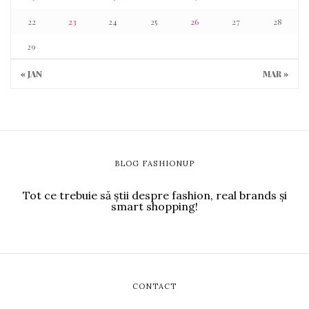
22
23
24
25
26
27
28
29
« JAN
MAR »
BLOG FASHIONUP
Tot ce trebuie să știi despre fashion, real brands și
smart shopping!
CONTACT