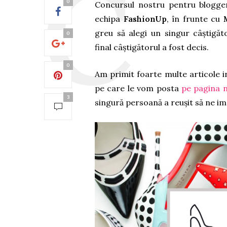
0
Concursul nostru pentru bloggeri 
echipa
FashionUp
, în frunte cu
greu să alegi un singur câștigă
0
final câștigătorul a fost decis.
0
Am primit foarte multe articole i
pe care le vom posta
pe pagina 
3
singură persoană a reușit să ne i