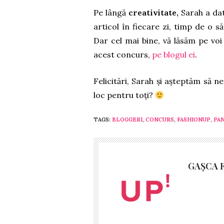
Pe lângă
creativitate,
Sarah
a da
articol în fiecare zi, timp de o 
Dar cel mai bine, vă lăsăm pe voi să
acest concurs,
pe blogul ei
.
Felicitări, Sarah și așteptăm să ne
loc pentru toți?
TAGS:
BLOGGERI
,
CONCURS
,
FASHIONUP
,
PA
GAȘCA 