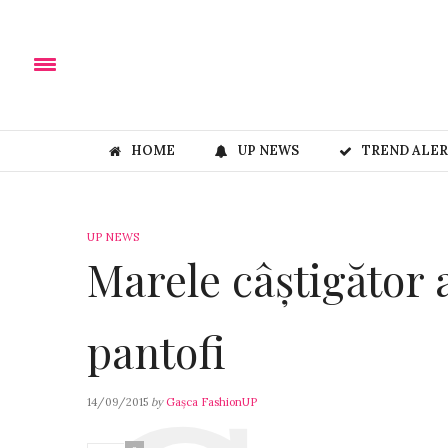
HOME
UP NEWS
TREND ALE
UP NEWS
Marele câștigător a
pantofi
14/09/2015
by
Gașca FashionUP