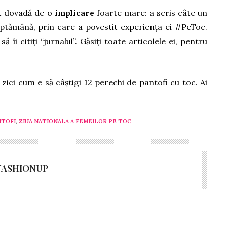
t dovadă de o
implicare
foarte mare: a scris câte un
săptămână, prin care a povestit experiența ei #PeToc.
 îi citiți “jurnalul”. Găsiți toate articolele ei, pentru
 zici cum e să câștigi 12 perechi de pantofi cu toc. Ai
NTOFI
,
ZIUA NATIONALA A FEMEILOR PE TOC
FASHIONUP