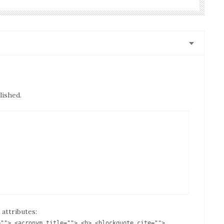
lished.
 attributes:
=""> <acronym title=""> <b> <blockquote cite="">