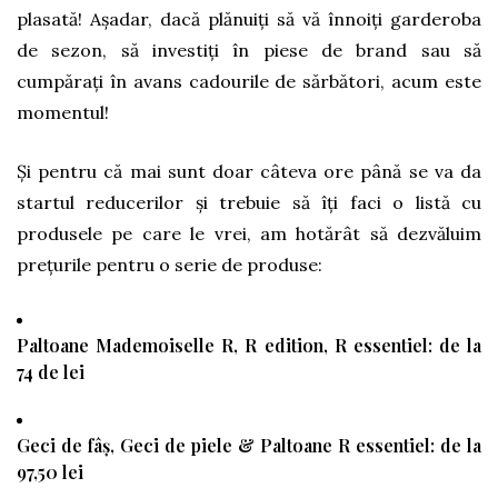
plasată! Așadar, dacă plănuiți să vă înnoiți garderoba
de sezon, să investiți în piese de brand sau să
cumpărați în avans cadourile de sărbători, acum este
momentul!
Și pentru că mai sunt doar câteva ore până se va da
startul reducerilor și trebuie să îți faci o listă cu
produsele pe care le vrei, am hotărât să dezvăluim
prețurile pentru o serie de produse:
Paltoane
Mademoiselle R, R edition, R essentiel: de la
74 de lei
Geci de fâș, Geci de piele & Paltoane
R essentiel: de la
97,50 lei